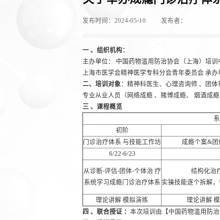
发布时间：2024-05-10
发布者：
一 、组织机构：
主办单位： 中国药物滥用防治协会（上海）培训
上海市医学会精神医学专科分会青年委员会 承办
二、培训对象
：精神科医生、心理咨询师 、团体
专业从业人员（网络成瘾 、赌博成瘾、 烟酒成瘾
三 、课程概览
系
初阶
门诊治疗体系 与技能工作坊
成瘾个案&团
6/22-6/23
从诊断-评估-团体-个体治 疗
结构化治
系统学习成瘾门诊治疗体系
实操技能逐个拆解，
理论讲解 模拟演练
理论讲解 
四 、联合授证 ：
本次培训由【中国药物滥用防治