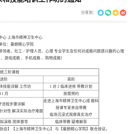
分享到：
中心 上海市精神卫生中心
单位：曼朗精心学院
带领者、社工／护理人员、心理 专业学生及任何对成瘾问题感兴趣的心理
 、游戏成瘾 、手机成瘾 、购物成瘾）
统三阶课程
进阶
高阶
体技能详解 工作坊
1 对 2 临床进修 带教计划
11 月
按需预约
走进上海市精神卫生中心成 瘾科
疗流程步骤详解
授课专家亲自带教
针对性 解决实际治疗难题
临场沉浸式观摩真实治疗
模拟演练 团体督导
临床带教 疑难解答
协会】【上海市精神卫生中心】 与【曼朗精心学院】联合授证。