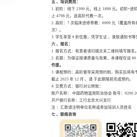
五 、培训费用：
1. 初阶：线下 2399 元，线上 1899 元。初阶+
上 4798 元，送高阶代教一次。
2. 高阶：7 次临床进修带教：6999 元（覆盖所有
次）。
3. 学生享受 9 折优惠，凭学生证 、录取通知
六 、报名：
1. 报名方式：有意者请扫描文末二维码填写报名
2.
名额：为保证授课质量与效果，本课程仅设 80
作废。
3. 课程预约：高阶督导采用预约制，购买后将有专
截止 2025 年 12 月 ，请 于此期限前完成预约。
4. 交费方式：银行对公转账：
账户名称： 中国药物滥用防治协会 账号：0200 2621 1
开户银行名称：工行北京大兴支行
注 ：汇款请注明单位名称或参加培训人员姓名
七 、联络咨询