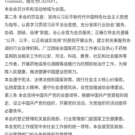
Treatment，缩写为CADAPT。
本会会员分布和活动地域为全国。
第二条 本会的宗旨是：坚持以习近平新时代中国特色社会主义思想
为指导，认真学习贯彻习近平法治思想，充分发挥行业协会“服务、
协调、团结、自律”职能，全心全意为会员服务；正确引导会员遵循
“公开、公平、公正和诚实信用”的原则开展业务，建立和完善服务协
调的行业自律机制。广泛团结全国医药卫生工作者以及热心于药物
滥用防治相关工作的公安、司法、科技、教育、社区和社会服务等
工作者，开展药物滥用与酒精等成瘾行为的预防和治疗工作，为保
障人民健康，推进健康中国建设而努力。
本会遵守宪法、法律法规和国家政策，践行社会主义核心价值观，
弘扬爱国主义精神，遵守社会道德风尚，自觉加强诚信自律建设。
第三条 本会坚持中国共产党的全面领导，根据中国共产党章程的规
定，设立中国共产党的组织，开展党的活动，为党组织的活动提供
必要条件。
本会的登记管理机关是民政部，行业管理部门是国家卫生健康委。
本会党的工作接受中央社会工作部的统一领导。本会接受民政部、
行业管理部门的业务指导和监督管理。