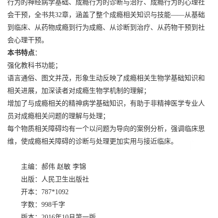
行为的神经病学基础、成瘾行为的诊断与治疗、成瘾行为的心理社
会干预，全书共32章，涵盖了整个成瘾相关知识与技能——从基础
到临床、从药物成瘾到行为成瘾、从诊断到治疗、从药物干预到社
会心理干预。
本书特点
：
强化教科书功能；
语言通俗、图文并茂，形象生动反映了成瘾相关生物学基础知识和
相关进展，加深读者对成瘾生物学机制的理解；
增加了与成瘾相关的精神病学基础知识，有助于非精神医学专业人
员对成瘾相关问题的理解与处理；
每个物质相关障碍均有一个以问题为导向的案例分析，强调临床思
维，使成瘾相关障碍的诊断与处理更加实用与接近临床。
主编：郝伟 赵敏 李锦
出版：人民卫生出版社
开本：787*1092
字数：998千字
版本：2016年10月第一版