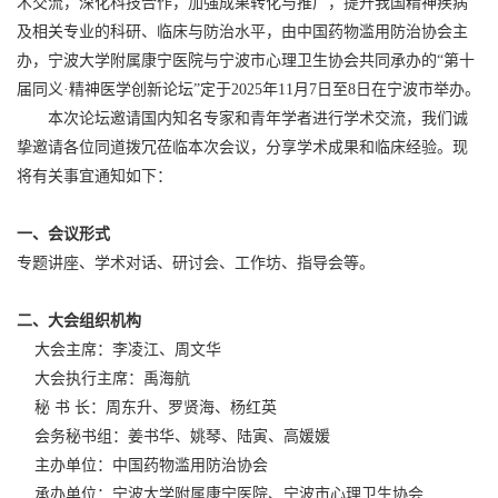
术交流，深化科技合作，加强成果转化与推广，提升我国精神疾病
及相关专业的科研、临床与防治水平，由中国药物滥用防治协会主
办，宁波大学附属康宁医院与宁波市心理卫生协会共同承办的“第十
届同义·精神医学创新论坛”定于2025年11月7日至8日在宁波市举办。
本次论坛邀请国内知名专家和青年学者进行学术交流，我们诚
挚邀请各位同道拨冗莅临本次会议，分享学术成果和临床经验。现
将有关事宜通知如下：
一、会议形式
专题讲座、学术对话、研讨会、工作坊、指导会等。
二、大会组织机构
大会主席：李凌江、周文华
大会执行主席：禹海航
秘 书 长：周东升、罗贤海、杨红英
会务秘书组：姜书华、姚琴、陆寅、高媛媛
主办单位：中国药物滥用防治协会
承办单位：宁波大学附属康宁医院、宁波市心理卫生协会