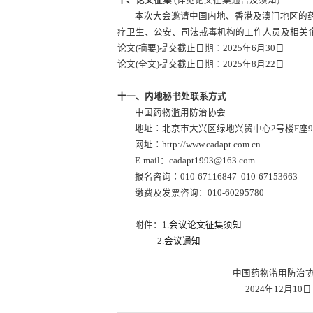
十、论文征集
(详见论文征集通告及须知)
本次大会邀请中国内地、香港及澳门地区的
疗卫生、公安、司法戒毒机构的工作人员及相关
论文(摘要)提交截止日期︰2025年6月30日
论文(全文)提交截止日期︰2025年8月22日
十一、内地秘书处联系方式
中国药物滥用防治协会
地址︰北京市大兴区绿地兴贸中心2号楼F座915
网址︰http://www.cadapt.com.cn
E-mail：cadapt1993@163.com
报名咨询︰010-67116847 010-67153663
缴费及发票咨询：010-60295780
附件：1.
会议论文征集须知
2.
会议通知
中国药物滥用防治协
2024年12月10日