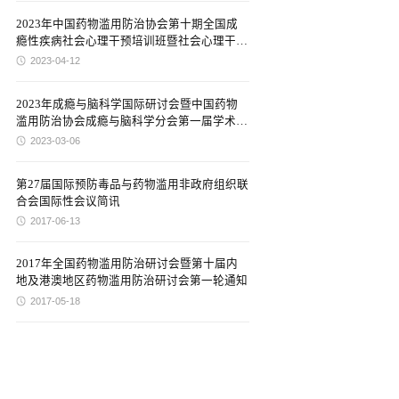
2023年中国药物滥用防治协会第十期全国成
瘾性疾病社会心理干预培训班暨社会心理干预
分会年会通知（第一轮）
2023-04-12
2023年成瘾与脑科学国际研讨会暨中国药物
滥用防治协会成瘾与脑科学分会第一届学术会
议通知
2023-03-06
第27届国际预防毒品与药物滥用非政府组织联
合会国际性会议简讯
2017-06-13
2017年全国药物滥用防治研讨会暨第十届内
地及港澳地区药物滥用防治研讨会第一轮通知
2017-05-18