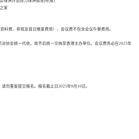
会绿洲计划自力绿洲宿舍(旺角)
之家
议资料费、参观及首日晚宴费用），会议费不包含会议午餐费用。
治协会统一代收，收齐后统一交纳至香港主办单位。会议费务必在2025年
勿重复提交报名。报名截止日2025年9月10日。