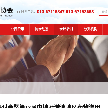
010-67116847 010-67153663
联系电话：
业界资讯
协会动态
会议培训
分支机构
治研讨会暨第13届内地及港澳地区药物滥用