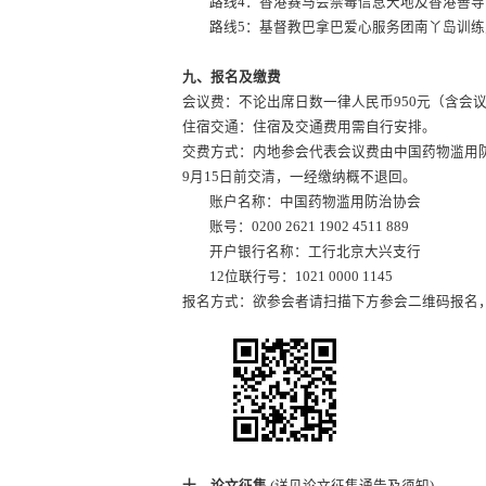
路线4：香港赛马会禁毒信息天地及香港善导
路线5：基督教巴拿巴爱心服务团南丫岛训练
九、报名及缴费
会议费：不论出席日数一律人民币950元（含会
住宿交通：住宿及交通费用需自行安排。
交费方式：内地参会代表会议费由中国药物滥用防
9月15日前交清，一经缴纳概不退回。
账户名称：中国药物滥用防治协会
账号：0200 2621 1902 4511 889
开户银行名称：工行北京大兴支行
12位联行号：1021 0000 1145
报名方式：欲参会者请扫描下方参会二维码报名，请