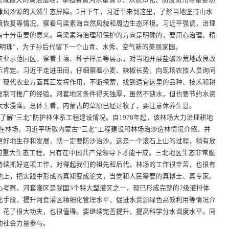
域最大的湖泊湿地，承担着黄河水量调节、水质净化、防凌防汛等重要功
津风沙源的天然生态屏障。5日下午，习近平来到这里，了解当地坚持山水
境恢复等情况，察看乌梁素海自然风貌和周边生态环境。习近平强调，治理
有十分重要的意义。乌梁素海治理和保护的方向是明确的，要用心治理、精
明珠”，为子孙后代留下一个山青、水秀、空气新的美丽家园。
业示范园区，察看土壤、种子样品等展示，对当地开展盐碱沙荒地改良改
示肯定。习近平走进田间，仔细察看小麦、辣椒长势，向现场农技人员询问
广现代农业方面真正发挥作用，不断探索，找到适宜这里的品种、技术和耕
复制可推广的经验。河套地区条件得天独厚，虽然不缺水，但也要节约水资
大水漫灌。总体上看，内蒙古的草原已经过牧了，要注意休养生息。
“三北”防护林体系工程建设情况。自1978年起，该林场大力治理耕地
。在林场，习近平听取内蒙古“三北”工程建设和林场治沙造林情况介绍，并
更好地生存和发展，就一定要防沙治沙。这是一个滚石上山的过程，稍有放
样的重大生态工程，只有在中国共产党领导下才能干成。三北地区生态非常脆
持续抓好这项工作，对得起我们的祖先和后代。林场的工作很辛苦，也很有
地上，把实践中形成的真知变成论文，当党和人民需要的真博士、真专家。
察。河套灌区是我国3个特大型灌区之一，现已形成完整的7级灌排体
化手段，提升河套灌区精细化管理水平，促进水资源绿色高效利用等情况介
，花了很大功夫，也很值得。要继续完善提升，提高科学分水调度水平。同
动社会力量参与。