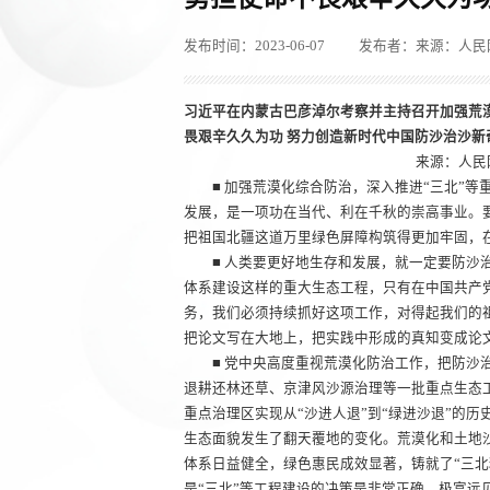
发布时间：2023-06-07
发布者：来源：人民
习近平在内蒙古巴彦淖尔考察并主持召开加强荒
畏艰辛久久为功 努力创造新时代中国防沙治沙
来源：人民网
■ 加强荒漠化综合防治，深入推进“三北”等
发展，是一项功在当代、利在千秋的崇高事业。
把祖国北疆这道万里绿色屏障构筑得更加牢固，
■ 人类要更好地生存和发展，就一定要防沙治
体系建设这样的重大生态工程，只有在中国共产
务，我们必须持续抓好这项工作，对得起我们的
把论文写在大地上，把实践中形成的真知变成论
■ 党中央高度重视荒漠化防治工作，把防沙治
退耕还林还草、京津风沙源治理等一批重点生态
重点治理区实现从“沙进人退”到“绿进沙退”的
生态面貌发生了翻天覆地的变化。荒漠化和土地
体系日益健全，绿色惠民成效显著，铸就了“三
是“三北”等工程建设的决策是非常正确、极富