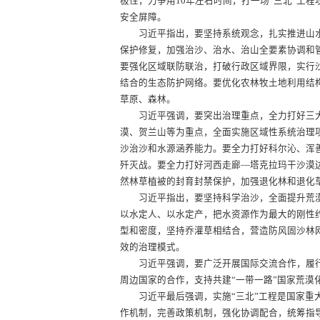
极性，力争用10年左右时间，打一场“三北”工
安全屏障。
习近平指出，要坚持系统观念，扎实推进山水
保护修复，加强治沙、治水、治山全要素协调和
要强化区域联防联治，打破行政区域界限，实行
结合的生态防护网络。要优化农林牧土地利用结
草原、森林。
习近平强调，要突出治理重点，全力打好三大标
漠、贺兰山等为重点，全面实施区域性系统治理
沙治沙和水源涵养能力。要全力打好科尔沁、浑
歼灭战。要全力打好河西走廊—塔克拉玛干沙漠
然林草植被的封育封禁保护，加强退化林和退化
习近平指出，要坚持科学治沙，全面提升荒漠
以水定人、以水定产，把水资源作为最大的刚性
型和密度，坚持乔灌草相结合，营造防风固沙林
效的治理模式。
习近平强调，要广泛开展国际交流合作，履行
周边国家的合作，支持共建“一带一路”国家荒
习近平最后强调，实施“三北”工程是国家重大
作机制，完善政策机制，强化协调配合，统筹指