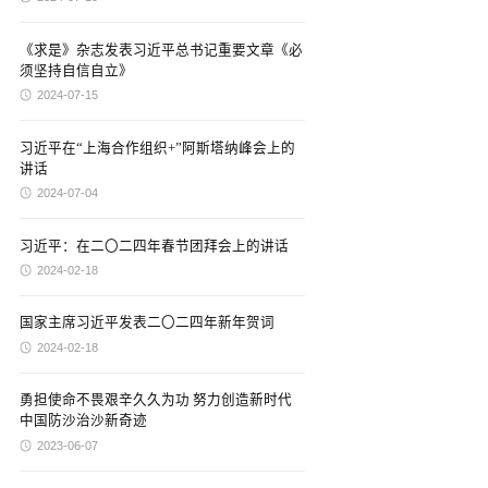
《求是》杂志发表习近平总书记重要文章《必
须坚持自信自立》
2024-07-15
习近平在“上海合作组织+”阿斯塔纳峰会上的
讲话
2024-07-04
习近平：在二〇二四年春节团拜会上的讲话
2024-02-18
国家主席习近平发表二〇二四年新年贺词
2024-02-18
勇担使命不畏艰辛久久为功 努力创造新时代
中国防沙治沙新奇迹
2023-06-07