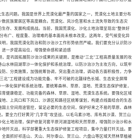
生态问题。我国是世界上荒漠化最严重的国家之一，荒漠化土地主要分布
少数民族聚居区等高度耦合。荒漠化、风沙危害和水土流失导致的生态灾
的生存、发展构成挑战。当前，我国荒漠化、沙化土地治理呈现出“整体好
、分布广、程度重、治理难的基本面尚未根本改变。这两年，受气候变化异
表明，我国荒漠化防治和防沙治沙工作形势依然严峻。我们要充分认识防沙
，进一步提高站位，增强使命感和紧迫感
建设期，是巩固拓展防沙治沙成果的关键期，是推动“三北”工程高质量发展的攻
持山水林田湖草沙一体化保护和系统治理，以防沙治沙为主攻方向，以筑牢
设防、分类施策，加强统筹协调，突出重点治理，调动各方面积极性，力争
把“三北”工程建设成为功能完备、牢不可破的北疆绿色长城、生态安全屏障
一体化保护和系统治理。要统筹森林、草原、湿地、荒漠生态保护修复，
培育健康稳定、功能完备的森林、草原、湿地、荒漠生态系统。要强化区域
腹地、上风口和下风口、沙源区和路径区统筹谋划，构建点线面结合的生态
施国土空间用途管控，留足必要的生态空间，保护好来之不易的草原、森林
。要全力打好黄河“几字弯”攻坚战，以毛乌素沙地、库布其沙漠、贺兰山
沙化土地治理，保护修复河套平原河湖湿地和天然草原，增强防沙治沙和水
沙地歼灭战，科学部署重大生态保护修复工程项目，集中力量打歼灭战。要
，全面抓好祁连山、天山、阿尔泰山、贺兰山、六盘山等区域天然林草植被