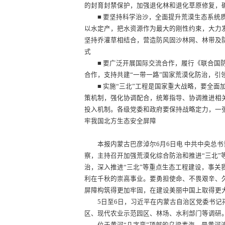
的封育封禁保护，加强退化林和退化草原修复，
■ 要坚持科学治沙，全面提升荒漠生态系统质
以水定产，把水资源作为最大的刚性约束，大力
坚持乔灌草相结合，营造防风固沙林网、林带及
式
■ 要广泛开展国际交流合作，履行《联合国防
合作，支持共建“一带一路”国家荒漠化防治，引
■ 实施“三北”工程是国家重大战略，要全面
策机制，强化协调配合，统筹指导、协调推进相
投入机制。各级党委和政府要保持战略定力，一
牢我国北方生态安全屏障
本报内蒙古巴彦淖尔6月6日电 中共中央总书
察，主持召开加强荒漠化综合防治和推进“三北
治，深入推进“三北”等重点生态工程建设，事
利在千秋的崇高事业。要勇担使命、不畏艰辛、
屏障构筑得更加牢固，在建设美丽中国上取得更
5日至6日，习近平在内蒙古自治区党委书记孙
区、现代农业示范园区、林场、水利部门等调研