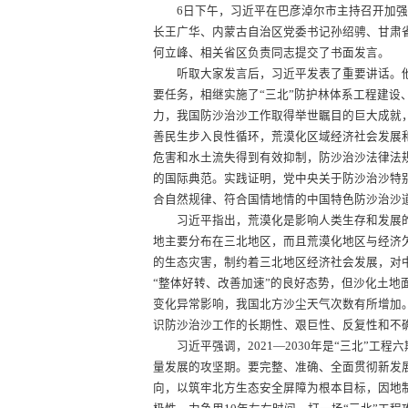
6日下午，习近平在巴彦淖尔市主持召开加强荒
长王广华、内蒙古自治区党委书记孙绍骋、甘肃
何立峰、相关省区负责同志提交了书面发言。
听取大家发言后，习近平发表了重要讲话。他
要任务，相继实施了“三北”防护林体系工程建设
力，我国防沙治沙工作取得举世瞩目的巨大成就，
善民生步入良性循环，荒漠化区域经济社会发展
危害和水土流失得到有效抑制，防沙治沙法律法
的国际典范。实践证明，党中央关于防沙治沙特
合自然规律、符合国情地情的中国特色防沙治沙
习近平指出，荒漠化是影响人类生存和发展的
地主要分布在三北地区，而且荒漠化地区与经济
的生态灾害，制约着三北地区经济社会发展，对
“整体好转、改善加速”的良好态势，但沙化土
变化异常影响，我国北方沙尘天气次数有所增加
识防沙治沙工作的长期性、艰巨性、反复性和不
习近平强调，2021—2030年是“三北”工程
量发展的攻坚期。要完整、准确、全面贯彻新发
向，以筑牢北方生态安全屏障为根本目标，因地