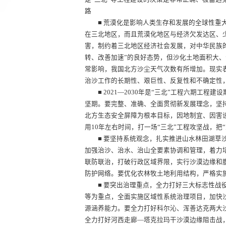
路
■ 荒漠化是影响人类生存和发展的全球性重大
在三北地区，而且荒漠化地区与经济欠发达区、
害，制约着三北地区经济社会发展，对中华民族
转、改善加速”的良好态势，但沙化土地面积大
常影响，我国北方沙尘天气次数有所增加。现实
治沙工作的长期性、艰巨性、反复性和不确定性
■ 2021—2030年是“三北”工程六期工程
坚期。要完整、准确、全面贯彻新发展理念，坚
北方生态安全屏障为根本目标，因地制宜、因害
用10年左右时间，打一场“三北”工程攻坚战，
■ 要坚持系统观念，扎实推进山水林田湖草沙
加强治沙、治水、治山全要素协调和管理，着力
联防联治，打破行政区域界限，实行沙漠边缘和
防护网络。要优化农林牧土地利用结构，严格实
■ 要突出治理重点，全力打好三大标志性战役
等为重点，全面实施区域性系统治理项目，加快
源涵养能力。要全力打好科尔沁、浑善达克两大
全力打好河西走廊—塔克拉玛干沙漠边缘阻击战