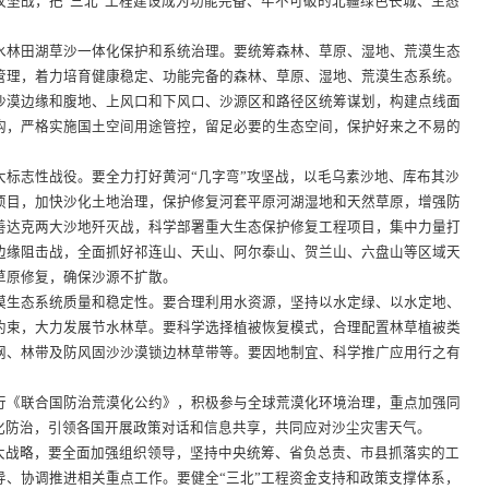
程攻坚战，把“三北”工程建设成为功能完备、牢不可破的北疆绿色长城、生态
林田湖草沙一体化保护和系统治理。要统筹森林、草原、湿地、荒漠生态
管理，着力培育健康稳定、功能完备的森林、草原、湿地、荒漠生态系统。
沙漠边缘和腹地、上风口和下风口、沙源区和路径区统筹谋划，构建点线面
构，严格实施国土空间用途管控，留足必要的生态空间，保护好来之不易的
志性战役。要全力打好黄河“几字弯”攻坚战，以毛乌素沙地、库布其沙
项目，加快沙化土地治理，保护修复河套平原河湖湿地和天然草原，增强防
善达克两大沙地歼灭战，科学部署重大生态保护修复工程项目，集中力量打
边缘阻击战，全面抓好祁连山、天山、阿尔泰山、贺兰山、六盘山等区域天
草原修复，确保沙源不扩散。
生态系统质量和稳定性。要合理利用水资源，坚持以水定绿、以水定地、
约束，大力发展节水林草。要科学选择植被恢复模式，合理配置林草植被类
网、林带及防风固沙沙漠锁边林草带等。要因地制宜、科学推广应用行之有
《联合国防治荒漠化公约》，积极参与全球荒漠化环境治理，重点加强同
漠化防治，引领各国开展政策对话和信息共享，共同应对沙尘灾害天气。
战略，要全面加强组织领导，坚持中央统筹、省负总责、市县抓落实的工
导、协调推进相关重点工作。要健全“三北”工程资金支持和政策支撑体系，