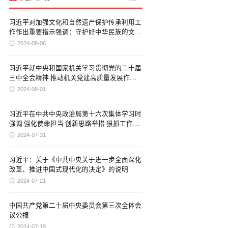
习近平对加强文化和自然遗产保护传承利用工
作作出重要指示强调：守护好中华民族的文化
瑰宝和自然珍宝 让文化和自然遗产在新时代
2024-08-06
焕发新活力绽放新光彩
习近平就中央和国家机关学习贯彻党的二十届
三中全会精神 推动机关党建高质量发展作出
重要指示
2024-08-01
习近平在中共中央政治局第十六次集体学习时
强调 强化使命担当 创新思路举措 狠抓工作落
实 努力建设强大稳固的现代边海空防
2024-07-31
习近平：关于《中共中央关于进一步全面深化
改革、推进中国式现代化的决定》的说明
2024-07-21
中国共产党第二十届中央委员会第三次全体会
议公报
2024-07-19