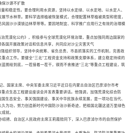
确保沙源不扩散
量和稳定性。要合理利用水资源，坚持以水定绿、以水定地、以水定人、
发展节水林草。要科学选择植被恢复模式，合理配置林草植被类型和密度，
防风固沙沙漠锁边林草带等。要因地制宜、科学推广应用行之有效的治理模
治荒漠化公约》，积极参与全球荒漠化环境治理，重点加强同周边国家的
领各国开展政策对话和信息共享，共同应对沙尘灾害天气
加强组织领导，坚持中央统筹、省负总责、市县抓落实的工作机制，完善政
关重点工作。要健全“三北”工程资金支持和政策支撑体系，建立稳定持续的
张蓝图绘到底，一茬接着一茬干，锲而不舍推进“三北”等重点工程建设，筑
记、国家主席、中央军委主席习近平近日在内蒙古自治区巴彦淖尔市考
”等重点生态工程建设座谈会并发表重要讲话。他强调，加强荒漠化综合防
关我国生态安全、事关强国建设、事关中华民族永续发展，是一项功在当代、
久久为功，努力创造新时代中国防沙治沙新奇迹，把祖国北疆这道万里绿色
大成就。
绍骋、自治区人民政府主席王莉霞陪同下，深入巴彦淖尔市的自然保护
。