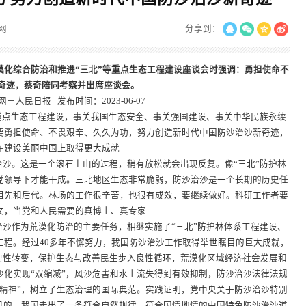
网
分享到：
漠化综合防治和推进“三北”等重点生态工程建设座谈会时强调：勇担使命不
新奇迹，蔡奇陪同考察并出席座谈会。
－人民日报 发布时间：2023-06-07
重点生态工程建设，事关我国生态安全、事关强国建设、事关中华民族永续
要勇担使命、不畏艰辛、久久为功，努力创造新时代中国防沙治沙新奇迹，
在建设美丽中国上取得更大成就
沙。这是一个滚石上山的过程，稍有放松就会出现反复。像“三北”防护林
党领导下才能干成。三北地区生态非常脆弱，防沙治沙是一个长期的历史任
祖先和后代。林场的工作很辛苦，也很有成效，要继续做好。科研工作者要
文，当党和人民需要的真博士、真专家
沙作为荒漠化防治的主要任务，相继实施了“三北”防护林体系工程建设、
工程。经过40多年不懈努力，我国防沙治沙工作取得举世瞩目的巨大成就，
历史性转变，保护生态与改善民生步入良性循环，荒漠化区域经济社会发展和
沙化实现“双缩减”，风沙危害和水土流失得到有效抑制，防沙治沙法律法规
北精神”，树立了生态治理的国际典范。实践证明，党中央关于防沙治沙特别
远见的，我国走出了一条符合自然规律、符合国情地情的中国特色防沙治沙道