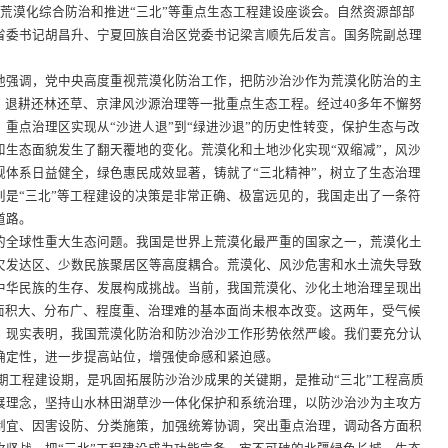
漠化综合防治和推进“三北”等重点生态工程建设座谈会。自然资源部部
省委书记胡昌升、宁夏回族自治区党委书记梁言顺先后发言。国务院副总理
强调，党中央高度重视荒漠化防治工作，把防沙治沙作为荒漠化防治的主
、退耕还林还草、京津风沙源治理等一批重点生态工程。经过40多年不懈努
重点治理区实现从“沙进人退”到“绿进沙退”的历史性转变，保护生态与改
和生态面貌发生了翻天覆地的变化。荒漠化和土地沙化实现“双缩减”，风沙
规体系日益健全，绿色惠民成效显著，铸就了“三北精神”，树立了生态治理
别是“三北”等工程建设的决策是非常正确、极富远见的，我国走出了一条符
道路。
全球性重大生态问题。我国是世界上荒漠化最严重的国家之一，荒漠化土
欠发达区、少数民族聚居区等高度耦合。荒漠化、风沙危害和水土流失导致
中华民族的生存、发展构成挑战。当前，我国荒漠化、沙化土地治理呈现出
地面积大、分布广、程度重、治理难的基本面尚未根本改变。这两年，受气候
。现实表明，我国荒漠化防治和防沙治沙工作形势依然严峻。我们要充分认
确定性，进一步提高站位，增强使命感和紧迫感。
六期工程建设期，是巩固拓展防沙治沙成果的关键期，是推动“三北”工程高质
展理念，坚持山水林田湖草沙一体化保护和系统治理，以防沙治沙为主攻方
制宜、因害设防、分类施策，加强统筹协调，突出重点治理，调动各方面积