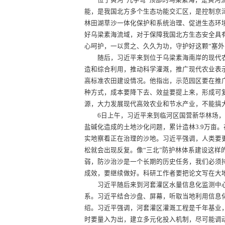
位于黄河“几字弯”顶部的乌梁素海，是黄河流
能，是我国北方多个生态功能交汇区，是控制京
林田湖草沙一体化保护和系统治理、促进生态环
好乌梁素海流域，对于保障我国北方生态安全具
心呵护，一以贯之、久久为功，守护好这颗“塞外
随后，习近平来到位于乌梁素海南岸的现代农
造和综合利用，推动科学灌溉，推广现代农业表
高标准农田建设情况。他指出，示范园区要在推
种方式，成本要降下去、效益要提上来，形成可
源，大力发展现代高效农业和节水产业，不能搞
6日上午，习近平来到临河区国营新华林场，了解
盐碱化造成的土地沙化问题，累计造林3.9万亩
实地察看正在治理的沙地。习近平强调，人类要
松就会出现反复。像“三北”防护林体系建设这
弱，防沙治沙是一个长期的历史任务，我们必须
成效，要继续做好。科研工作者要把论文写在大
习近平随后来到河套灌区水量信息化监测中心考
系。习近平结合沙盘、屏幕，听取当地利用信息
绍。习近平强调，河套灌区灌溉工程是千年基业
时要量入为出，建立多元化投入机制，尽可能调