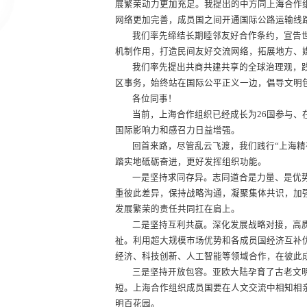
展繁荣动力更加充足。我提出的中方同上海合作组
网络更加完善，成员国之间开通国际公路运输线路
我们率先缔结长期睦邻友好合作条约，宣告
机制作用，打造民间友好交流网络，拓展地方、
我们率先提出共商共建共享的全球治理观，
区事务，始终站在国际公平正义一边，倡导文明
各位同事！
当前，上海合作组织已经成长为26国参与、
国际影响力和感召力日益增强。
回首来路，尽管乱云飞渡，我们践行“上海精
踏实地砥砺奋进，更好发挥组织功能。
一是坚持求同存异。志同道合是力量、是优
重彼此差异，保持战略沟通，凝聚集体共识，加
发展繁荣的责任共同扛在肩上。
二是坚持互利共赢。深化发展战略对接，高质
祉。利用超大规模市场优势和各成员国经济互补
经济、科技创新、人工智能等领域合作，在彼此
三是坚持开放包容。亚欧大陆孕育了古老文
短。上海合作组织成员国要在人文交流中相知相
明百花园。