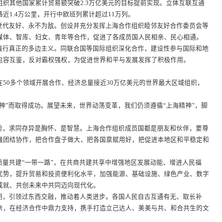
织其他国家累计贸易额突破2.3万亿美元的目标提前实现。立体互联互通
近1.4万公里，开行中欧班列累计超过11万列。
世代友好、永不为敌。创设并充分发挥上海合作组织睦邻友好合作委员会等
媒体、智库、妇女、青年等合作，促进了各成员国人民相亲、民心相通。
践行真正的多边主义。同联合国等国际组织深化合作，建设性参与国际和地
包容互鉴，反对霸权强权，为促进世界和平与发展发挥了积极作用。
在50多个领域开展合作、经济总量接近30万亿美元的世界最大区域组织，
神”而取得成功。展望未来，世界动荡变革，我们仍须遵循“上海精神”，脚
势，求同存异是胸怀、是智慧。上海合作组织成员国都是朋友和伙伴，要尊
强团结协作，把合作盘子做大，把各国禀赋用好，把促进本地区和平稳定和
量共建“一带一路”，在共商共建共享中增强地区发展动能、增进人民福
优势，提升贸易和投资便利化水平，加强能源、基础设施、绿色产业、数字
成就、共创未来中共同迈向现代化。
明，引领过东西交融，推动着人类进步。各国人民自古互通有无、取长补
亲，在经济合作中鼎力支持，携手打造立己达人、美美与共、和合共生的文