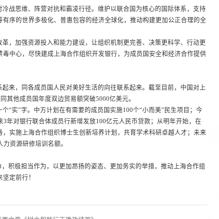
对冷战思维、阵营对抗和霸凌行径。维护以联合国为核心的国际体系，支持
等有序的世界多极化、普惠包容的经济全球化，推动构建更加公正合理的全
改革，加强资源投入和能力建设，让组织机制更完善、决策更科学、行动更
禁毒中心，尽快建成上海合作组织开发银行，为成员国安全和经济合作提供
系起来，同各成员国人民对美好生活的向往联系起来。截至目前，中国对上
同其他成员国年度双边贸易额突破5000亿美元。
个“实”字。中方计划在有需要的成员国实施100个“小而美”民生项目；今
来3年对银行联合体成员行新增发放100亿元人民币贷款；从明年开始，在
番，实施上海合作组织博士生创新培养计划，共育学术科研卓越人才；未来
个人力资源研修培训名额。
命，积极担当作为，以更加昂扬的姿态、更加务实的举措，推动上海合作组
来坚定前行！