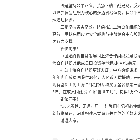
四是坚持公平正义。弘扬正确二战史观，反
以世界贸易组织为核心的多边贸易体制。倡导平
球治理体系。
五是坚持务实高效。持续推进上海合作组织
高效。尽快启用应对安全威胁与挑战综合中心和
更有力支撑。
各位同事！
中国始终将自身发展同上海合作组织发展联
海合作组织其他成员国投资存量超过840亿美元，
推动上海合作组织更好发展，中方始终讲求一
年年内向成员国提供20亿元人民币无偿援助，未
现有基础上将上海合作组织专项奖学金名额翻一
5年，在成员国建设10所“鲁班工坊”，提供1万
各位同事！
“志之所趋，无远弗届。”让我们牢记初心使
织行稳致远，朝着构建人类命运共同体的美好未
谢谢大家。