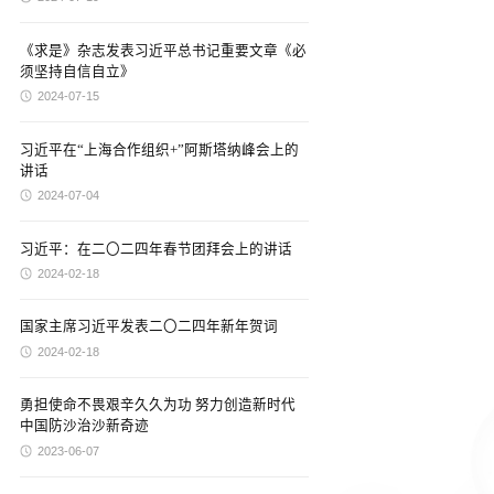
《求是》杂志发表习近平总书记重要文章《必
须坚持自信自立》
2024-07-15
习近平在“上海合作组织+”阿斯塔纳峰会上的
讲话
2024-07-04
习近平：在二〇二四年春节团拜会上的讲话
2024-02-18
国家主席习近平发表二〇二四年新年贺词
2024-02-18
勇担使命不畏艰辛久久为功 努力创造新时代
中国防沙治沙新奇迹
2023-06-07