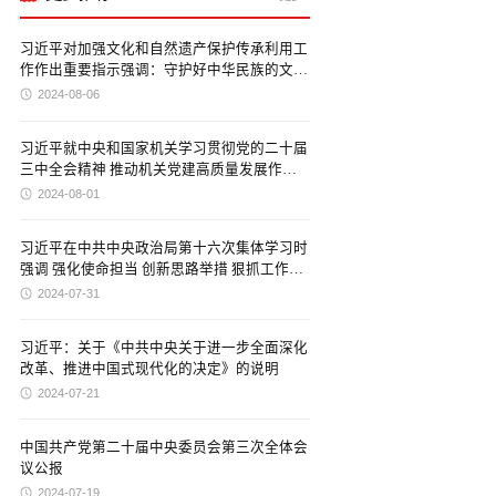
习近平对加强文化和自然遗产保护传承利用工
作作出重要指示强调：守护好中华民族的文化
瑰宝和自然珍宝 让文化和自然遗产在新时代
2024-08-06
焕发新活力绽放新光彩
习近平就中央和国家机关学习贯彻党的二十届
三中全会精神 推动机关党建高质量发展作出
重要指示
2024-08-01
习近平在中共中央政治局第十六次集体学习时
强调 强化使命担当 创新思路举措 狠抓工作落
实 努力建设强大稳固的现代边海空防
2024-07-31
习近平：关于《中共中央关于进一步全面深化
改革、推进中国式现代化的决定》的说明
2024-07-21
中国共产党第二十届中央委员会第三次全体会
议公报
2024-07-19