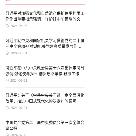
习近平对加强文化和自然遗产保护传承利用工
作作出重要指示强调：守护好中华民族的文化
瑰宝和自然珍宝 让文化和自然遗产在新时代
2024-08-06
焕发新活力绽放新光彩
习近平就中央和国家机关学习贯彻党的二十届
三中全会精神 推动机关党建高质量发展作出
重要指示
2024-08-01
习近平在中共中央政治局第十六次集体学习时
强调 强化使命担当 创新思路举措 狠抓工作落
实 努力建设强大稳固的现代边海空防
2024-07-31
习近平：关于《中共中央关于进一步全面深化
改革、推进中国式现代化的决定》的说明
2024-07-21
中国共产党第二十届中央委员会第三次全体会
议公报
2024-07-19