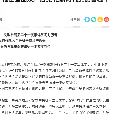
社
分享到：
共中央政治局第二十一次集体学习时强调
从抓作风入手推进全面从严治党
代党的自我革命要求进一步落实到位
央八项规定精神、纠治“四风”长效机制进行第二十一次集体学习。中共中央
致以“七一”的节日问候！他在主持学习时强调，自我革命是我们党跳出治乱
进全面从严治党是新时代党的自我革命一条重要经验。推进党的自我革命，
监督执纪、履行管党治党责任等方面进一步落实到位。
同志就这个问题进行讲解，提出工作建议。中央政治局的同志认真听取讲
指出，中央八项规定是党中央徙木立信之举，是新时代管党治党的标志性
破题，坚持立铁规矩、强硬约束，坚持以上率下、从中央政治局带头做起，
和一系列专项整治，坚持抓常抓细抓长、一个节点一个节点坚守和推进，坚持