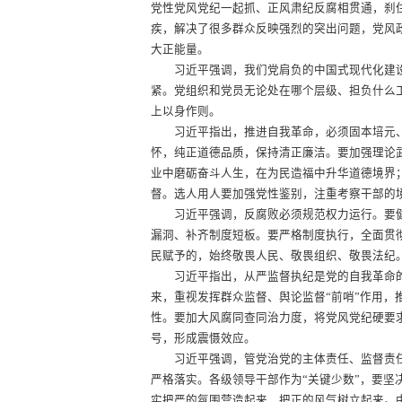
党性党风党纪一起抓、正风肃纪反腐相贯通，刹
疾，解决了很多群众反映强烈的突出问题，党风
大正能量。
习近平强调，我们党肩负的中国式现代化建设
紧。党组织和党员无论处在哪个层级、担负什么
上以身作则。
习近平指出，推进自我革命，必须固本培元、
怀，纯正道德品质，保持清正廉洁。要加强理论
业中磨砺奋斗人生，在为民造福中升华道德境界
督。选人用人要加强党性鉴别，注重考察干部的
习近平强调，反腐败必须规范权力运行。要健
漏洞、补齐制度短板。要严格制度执行，全面贯
民赋予的，始终敬畏人民、敬畏组织、敬畏法纪
习近平指出，从严监督执纪是党的自我革命的
来，重视发挥群众监督、舆论监督“前哨”作用
性。要加大风腐同查同治力度，将党风党纪硬要
号，形成震慑效应。
习近平强调，管党治党的主体责任、监督责任、
严格落实。各级领导干部作为“关键少数”，要
实把严的氛围营造起来、把正的风气树立起来。