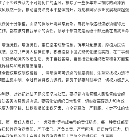
住了不少过去认为不可能刹住的歪风，祛除了一些多年难以祛除的顽瘴痼
政风焕然一新，推动管党治党水平整体提升，为党和国家事业发展凝聚起强
任务十分繁重，面临的执政环境异常复杂，自我革命这根弦必须绷得更
工作，都应该有自我革命的责任。领导干部首先是高级干部更要在自我革命
增强党性。增强党性，重在坚定理想信念，铸牢对党忠诚，厚植为民情
武装，坚守共产党人精神追求；积极投身中国式现代化建设实践，在干事创
；积极参加党内政治生活，勇于自我省察，自觉接受党组织教育和各方面监
境界格局和忠诚度廉洁度。
全授权用权制权相统一、清晰透明可追溯的制度机制，注重查找权力运行
彻民主集中制，全过程监督权力运行。党员干部要时刻牢记一切权力都是人
。
利器，对违纪违法问题必须坚决处理。要把党内监督和人民监督结合起
，推动各类监督贯通协调。要强化党组织日常监督，切实提高穿透力和有效
求变为硬举措、让铁规矩长出铁牙齿，向全党释放一严到底、寸步不让的信
第一责任人责任、“一岗双责”等构成完整的责任链条，每一种责任都要
坚决扛起管党治党责任，严于律己、严负其责、严管所辖，层层传导压力，切
中央政治局的同志在落实管党治党责任上要为全党树标杆、作表率。